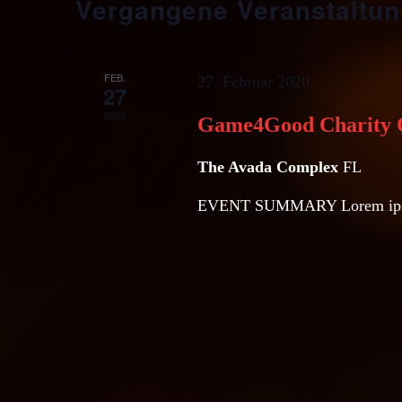
Vergangene Veranstaltu
FEB.
27. Februar 2020
27
2020
Game4Good Charity 
The Avada Complex
FL
EVENT SUMMARY Lorem ipsum 