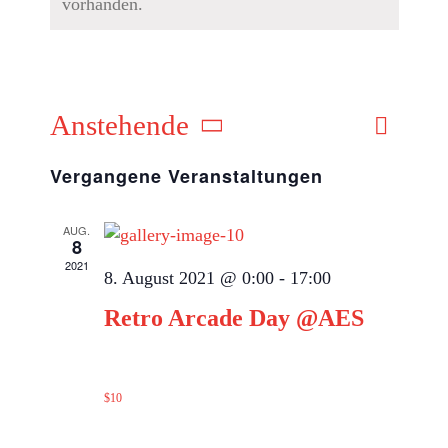
vorhanden.
Retro
Anstehende
Veranst
Suche
Liste
Verans
Ansicht
Datum
Vergangene Veranstaltungen
wählen.
Navigat
Suche
AUG.
und
8
2021
8. August 2021 @ 0:00
-
17:00
Ansich
Retro Arcade Day @AES
Navig
The Avada Complex
FL
$10